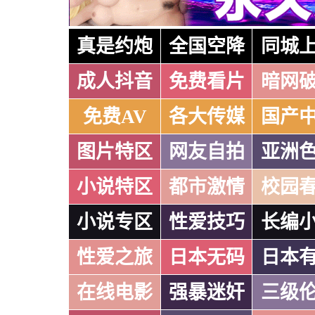
真是约炮
全国空降
同城
成人抖音
免费看片
暗网
免费AV
各大传媒
国产
图片特区
网友自拍
亚洲
小说特区
都市激情
校园
小说专区
性爱技巧
长编
性爱之旅
日本无码
日本
在线电影
强暴迷奸
三级