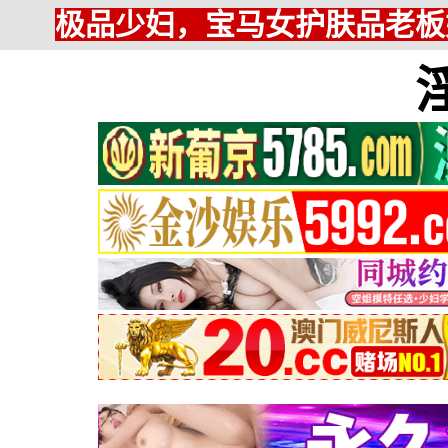
极品少妇，宝马女护肤品老板