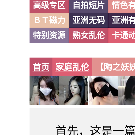
高级专区
自拍短片
情色
ＢＴ磁力
亚洲无码
亚洲
特别资源
熟女乱伦
卡通
首页
家庭乱伦
【陶之妖妖】
首先，这是一篇